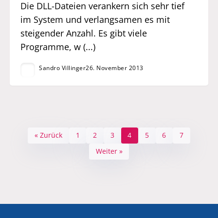
Die DLL-Dateien verankern sich sehr tief
im System und verlangsamen es mit
steigender Anzahl. Es gibt viele
Programme, w (...)
Sandro Villinger
26. November 2013
« Zurück
1
2
3
4
5
6
7
Weiter »