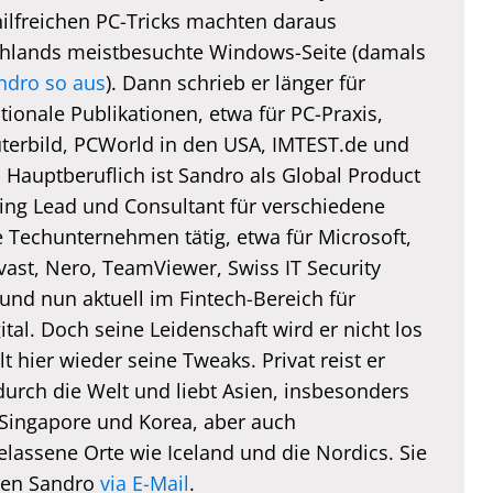
hilfreichen PC-Tricks machten daraus
hlands meistbesuchte Windows-Seite (damals
ndro so aus
). Dann schrieb er länger für
tionale Publikationen, etwa für PC-Praxis,
erbild, PCWorld in den USA, IMTEST.de und
. Hauptberuflich ist Sandro als Global Product
ing Lead und Consultant für verschiedene
e Techunternehmen tätig, etwa für Microsoft,
vast, Nero, TeamViewer, Swiss IT Security
und nun aktuell im Fintech-Bereich für
tal. Doch seine Leidenschaft wird er nicht los
lt hier wieder seine Tweaks. Privat reist er
durch die Welt und liebt Asien, insbesonders
 Singapore und Korea, aber auch
elassene Orte wie Iceland und die Nordics. Sie
hen Sandro
via E-Mail
.