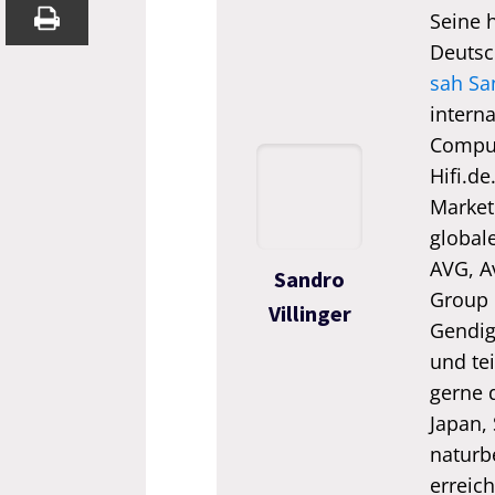
Seine 
Deutsc
sah Sa
interna
Comput
Hifi.de
Market
global
AVG, A
Sandro
Group 
Villinger
Gendigi
und tei
gerne 
Japan,
naturb
erreic