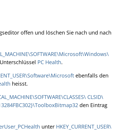
gseditor offen und löschen Sie nach und nach
L_MACHINE\SOFTWARE\Microsoft\Windows\
Unterschlüssel
PC Health
.
ENT_USER\Software\Microsoft
ebenfalls den
alth
heisst.
AL_MACHINE\SOFTWARE\CLASSES\ CLSID\
13284FBC302}\ToolboxBitmap32
den Eintrag
erUser_PCHealth
unter
HKEY_CURRENT_USER\