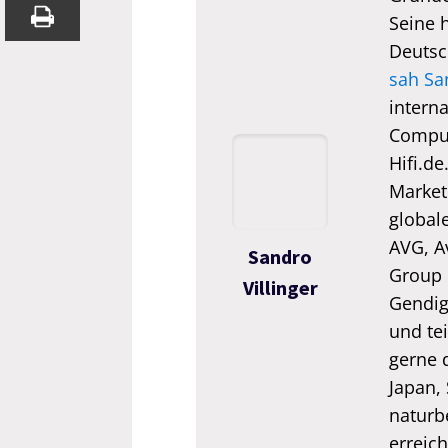
Seine 
Deutsc
sah Sa
interna
Comput
Hifi.de
Market
global
AVG, A
Sandro
Group 
Villinger
Gendigi
und tei
gerne 
Japan,
naturb
erreic