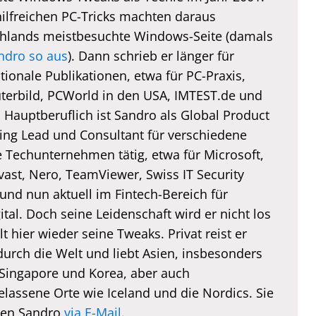
hilfreichen PC-Tricks machten daraus
hlands meistbesuchte Windows-Seite (damals
ndro so aus
). Dann schrieb er länger für
tionale Publikationen, etwa für PC-Praxis,
erbild, PCWorld in den USA, IMTEST.de und
. Hauptberuflich ist Sandro als Global Product
ing Lead und Consultant für verschiedene
e Techunternehmen tätig, etwa für Microsoft,
vast, Nero, TeamViewer, Swiss IT Security
und nun aktuell im Fintech-Bereich für
tal. Doch seine Leidenschaft wird er nicht los
lt hier wieder seine Tweaks. Privat reist er
durch die Welt und liebt Asien, insbesonders
 Singapore und Korea, aber auch
elassene Orte wie Iceland und die Nordics. Sie
hen Sandro
via E-Mail
.