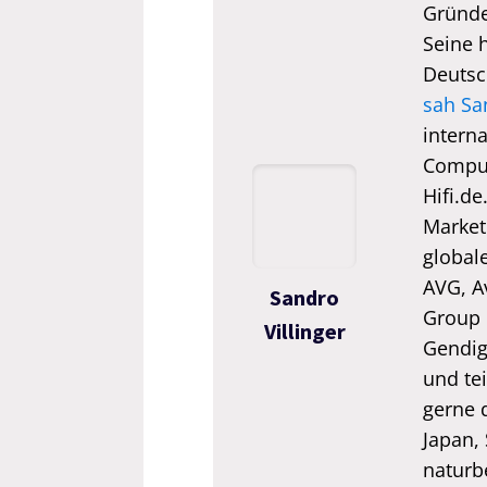
Gründe
Seine 
Deutsc
sah Sa
interna
Comput
Hifi.de
Market
global
AVG, A
Sandro
Group 
Villinger
Gendigi
und tei
gerne 
Japan,
naturb