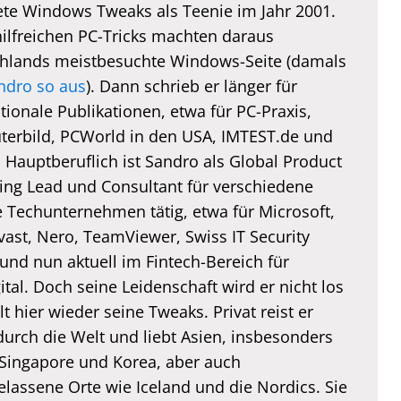
te Windows Tweaks als Teenie im Jahr 2001.
hilfreichen PC-Tricks machten daraus
hlands meistbesuchte Windows-Seite (damals
ndro so aus
). Dann schrieb er länger für
tionale Publikationen, etwa für PC-Praxis,
erbild, PCWorld in den USA, IMTEST.de und
. Hauptberuflich ist Sandro als Global Product
ing Lead und Consultant für verschiedene
e Techunternehmen tätig, etwa für Microsoft,
vast, Nero, TeamViewer, Swiss IT Security
und nun aktuell im Fintech-Bereich für
tal. Doch seine Leidenschaft wird er nicht los
lt hier wieder seine Tweaks. Privat reist er
durch die Welt und liebt Asien, insbesonders
 Singapore und Korea, aber auch
elassene Orte wie Iceland und die Nordics. Sie