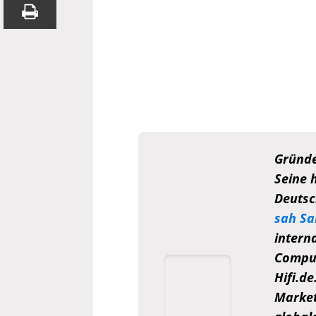
Gründe
Seine 
Deutsc
sah Sa
intern
Comput
Hifi.d
Market