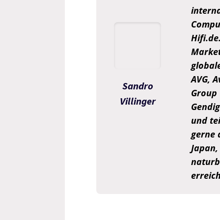
intern
Comput
Hifi.d
Market
global
AVG, A
Sandro
Group 
Villinger
Gendigi
und tei
gerne 
Japan,
naturb
erreic