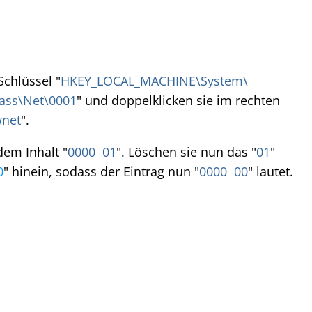
Schlüssel "
HKEY_LOCAL_MACHINE\System\
lass\Net\0001
" und doppelklicken sie im rechten
wnet
".
dem Inhalt "
0000 01
". Löschen sie nun das "
01
"
0
" hinein, sodass der Eintrag nun "
0000 00
" lautet.