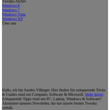
Tweaks-Archiv
Windows 8
Windows 7
Windows Vista
Windows XP
Über uns
Hallo, ich bin Sandro Villinger. Hier finden Sie zeitsparende Tricks
& Guides rund um Computer, Software & Microsoft.
Mehr Infos!
Zeitsparende Tipps rund um PC, Laptop, Windows & Software?
Abonniere unseren Newsletter, der nur unsere besten Tweaks
enthält.