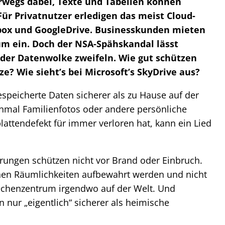
egs dabei, Texte und Tabellen können
ür Privatnutzer erledigen das meist Cloud-
pbox und GoogleDrive. Businesskunden mieten
m ein. Doch der NSA-Spähskandal lässt
 der Datenwolke zweifeln. Wie gut schützen
? Wie sieht’s bei Microsoft’s SkyDrive aus?
gespeicherte Daten sicherer als zu Hause auf der
einmal Familienfotos oder andere persönliche
attendefekt für immer verloren hat, kann ein Lied
ungen schützen nicht vor Brand oder Einbruch.
chen Räumlichkeiten aufbewahrt werden und nicht
echenzentrum irgendwo auf der Welt. Und
nur „eigentlich“ sicherer als heimische