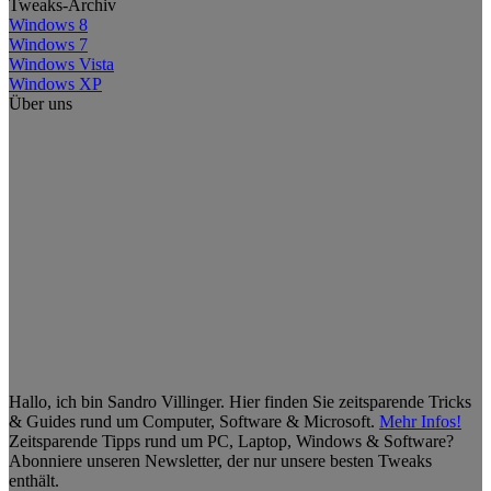
Tweaks-Archiv
Windows 8
Windows 7
Windows Vista
Windows XP
Über uns
Hallo, ich bin Sandro Villinger. Hier finden Sie zeitsparende Tricks
& Guides rund um Computer, Software & Microsoft.
Mehr Infos!
Zeitsparende Tipps rund um PC, Laptop, Windows & Software?
Abonniere unseren Newsletter, der nur unsere besten Tweaks
enthält.