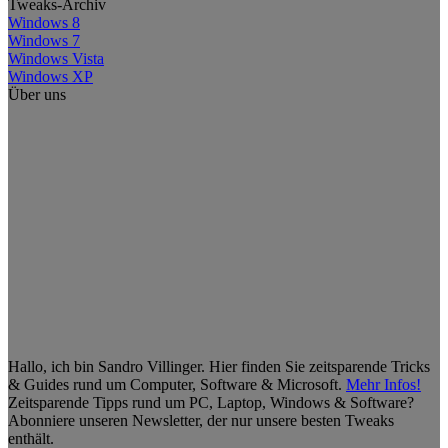
Tweaks-Archiv
Windows 8
Windows 7
Windows Vista
Windows XP
Über uns
Hallo, ich bin Sandro Villinger. Hier finden Sie zeitsparende Tricks
& Guides rund um Computer, Software & Microsoft.
Mehr Infos!
Zeitsparende Tipps rund um PC, Laptop, Windows & Software?
Abonniere unseren Newsletter, der nur unsere besten Tweaks
enthält.