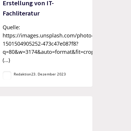
Erstellung von IT-
Fachliteratur
Quelle:
https://images.unsplash.com/photo-
1501504905252-473c47e087f8?
q=80&w=3174&auto=format&fit=crop&ix
(...)
Redaktion
23. Dezember 2023