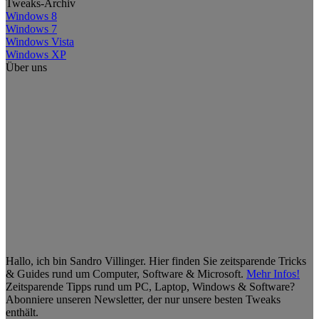
Tweaks-Archiv
Windows 8
Windows 7
Windows Vista
Windows XP
Über uns
Hallo, ich bin Sandro Villinger. Hier finden Sie zeitsparende Tricks
& Guides rund um Computer, Software & Microsoft.
Mehr Infos!
Zeitsparende Tipps rund um PC, Laptop, Windows & Software?
Abonniere unseren Newsletter, der nur unsere besten Tweaks
enthält.