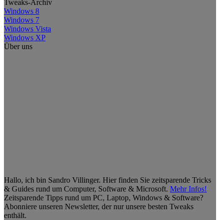
Tweaks-Archiv
Windows 8
Windows 7
Windows Vista
Windows XP
Über uns
Hallo, ich bin Sandro Villinger. Hier finden Sie zeitsparende Tricks
& Guides rund um Computer, Software & Microsoft.
Mehr Infos!
Zeitsparende Tipps rund um PC, Laptop, Windows & Software?
Abonniere unseren Newsletter, der nur unsere besten Tweaks
enthält.